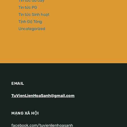
Tin tức đó đây
e
Tin tức PG
o
Tin tức Sinh hoạt
p
Tịnh Độ Tông
w
Uncategorized
i
n
d
i
n
g
v
a
EMAIL
n
L
TuVienLienHoaSanh@gmail.com
a
s
V
MẠNG XÃ HỘI
e
g
facebook.com/tuvienlienhoasanh