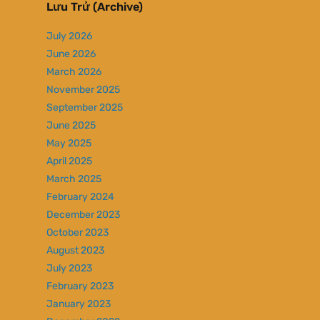
p
Lưu Trử (Archive)
e
July 2026
e
June 2026
l
March 2026
v
November 2025
e
September 2025
i
June 2025
l
May 2025
i
April 2025
g
March 2025
February 2024
,
December 2023
w
October 2023
i
August 2023
n
July 2023
g
February 2023
r
January 2023