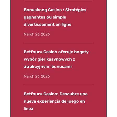
Bonuskong Casino : Stratégies
gagnantes ou simple
divertissement en ligne
March 26, 2026
Betfouru Casino oferuje bogaty
wybór gier kasynowych z
atrakcyjnymi bonusami
March 26, 2026
Betfouru Casino: Descubre una
nueva experiencia de juego en
línea