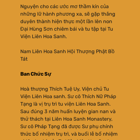
Nguyện cho các ước mơ thầm kín của
những lữ hành phương xa, sẽ gặp thắng
duyên thành hiện thực một lần lên non
Đại Hùng Sơn chiêm bái và tu tập tại Tu
Viện Liên Hoa Sanh.
Nam Liên Hoa Sanh Hội Thượng Phật Bồ
Tát
Ban Chức Sự
Hoà thượng Thích Tuệ Uy, Viện chủ Tu
Viện Liên Hoa sanh. Sư cô Thích Nữ Pháp
Tạng là vị trụ trì tu viện Liên Hoa Sanh.
Sau đúng 3 năm huấn luyện gian nan và
thử thách tại Liên Hoa Sanh Monastery,
Sư cô Pháp Tạng đã được Sư phụ chính
thức bổ nhiệm trụ trì, và buổi lễ bổ nhiệm