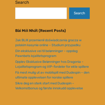
V
Search
e
g
Search
a
s
Bài Mới Nhất (Recent Posts)
N
e
Jak BLIK przemienił doświadczenia gracza w
polskim kasynie online – Studium przypadku
d
Din eksklusive vei til belønninger – oppdag
e
Pawnbets lojalitetsprogram
r
Opplev Eksklusive Belønninger hos Dragonia –
l
Lojalitetsprogram og VIP-fordeler for ekte spillere
a
Få mest mulig ut av mobilspill med Dudespin – den
ultimate opplevelsen for norske spillere
n
Sikre deg en sterk start med Dudespin –
d
Velkomstbonus og første innskudd opplevelse
–
S